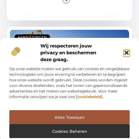
AANBIEDINGEN
Wij respecteren jouw
privacy en beschermen
deze graag.
Op onze website maken we gebruik van cookies en vergelijkbare
technologieën om jouw ervaring te verbeteren en te begrijpen
hoe onze website wordt gebruikt. Deze cookies worden ingezet
voor diverse doeleinden, zoals het tonen van gepersonaliseerde
advertenties en het meten van websitegebruik. Voor meer
Benchmarks voor veiligheid en efficiëntie
informatie verwijzen we je naar ons [
cookiebeleid
].
bij bouwprojecten
In de dynamische wereld van de bouwsector zijn
veiligheid en efficiëntie cruciale benchmarks die
Alles Toestaan
...
Cookies Beheren