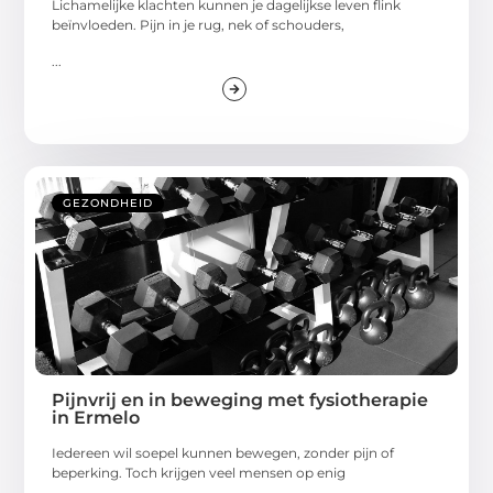
Lichamelijke klachten kunnen je dagelijkse leven flink
beïnvloeden. Pijn in je rug, nek of schouders,
...
GEZONDHEID
Pijnvrij en in beweging met fysiotherapie
in Ermelo
Iedereen wil soepel kunnen bewegen, zonder pijn of
beperking. Toch krijgen veel mensen op enig