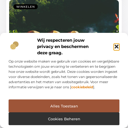
WINKELEN
Wij respecteren jouw
privacy en beschermen
deze graag.
Ontdek de campingwinkel in Harderwijk
Op onze website maken we gebruik van cookies en vergelijkbare
voor je volgende avontuur
technologieën om jouw ervaring te verbeteren en te begrijpen
hoe onze website wordt gebruikt. Deze cookies worden ingezet
Kampeerliefhebbers opgelet! Of je nu een doorgewinterde
voor diverse doeleinden, zoals het tonen van gepersonaliseerde
avonturier bent of net begint met kamperen, een
advertenties en het meten van websitegebruik. Voor meer
...
informatie verwijzen we je naar ons [
cookiebeleid
].
Alles Toestaan
Cookies Beheren
WINKELEN