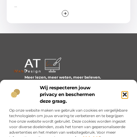
...
Meer lezen, meer weten, meer beleven.
Ontdek een wereld van blogs en artikelen over alles wat
Wij respecteren jouw
het dagelijks leven boeiend maakt.
privacy en beschermen
Bericht categorie
deze graag.
Op onze website maken we gebruik van cookies en vergelijkbare
technologieën om jouw ervaring te verbeteren en te begrijpen
hoe onze website wordt gebruikt. Deze cookies worden ingezet
Onze informatie
voor diverse doeleinden, zoals het tonen van gepersonaliseerde
advertenties en het meten van websitegebruik. Voor meer
Inkomsten genereren met mijn website: van idee naar resultaat