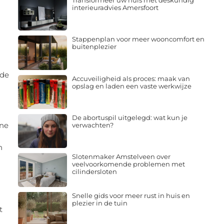
Transformeer uw huis met deskundig
interieuradvies Amersfoort
Stappenplan voor meer wooncomfort en
buitenplezier
nde
Accuveiligheid als proces: maak van
opslag en laden een vaste werkwijze
De abortuspil uitgelegd: wat kun je
ene
verwachten?
n
Slotenmaker Amstelveen over
veelvoorkomende problemen met
cilindersloten
Snelle gids voor meer rust in huis en
plezier in de tuin
t