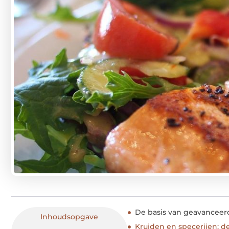
De basis van geavanceer
Inhoudsopgave
Kruiden en specerijen: 