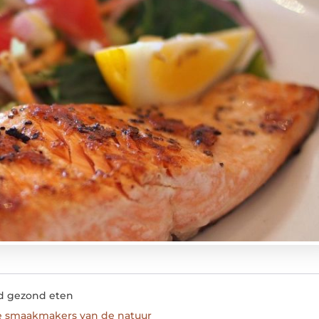
d gezond eten
de smaakmakers van de natuur