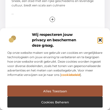
Sneek, een stad met een rijke geschiedenis en levendige
cultuur, biedt een scala aan culinaire
...
Wij respecteren jouw
privacy en beschermen
deze graag.
WINKELEN
Op onze website maken we gebruik van cookies en vergelijkbare
technologieën om jouw ervaring te verbeteren en te begrijpen
hoe onze website wordt gebruikt. Deze cookies worden ingezet
voor diverse doeleinden, zoals het tonen van gepersonaliseerde
advertenties en het meten van websitegebruik. Voor meer
informatie verwijzen we je naar ons [
cookiebeleid
].
De betoverende wereld van bruidsmode
Alles Toestaan
in wijchen
De stad Wijchen heeft een langzame maar
Cookies Beheren
bewonderenswaardige transformatie ondergaan tot een
bruisend centrum voor