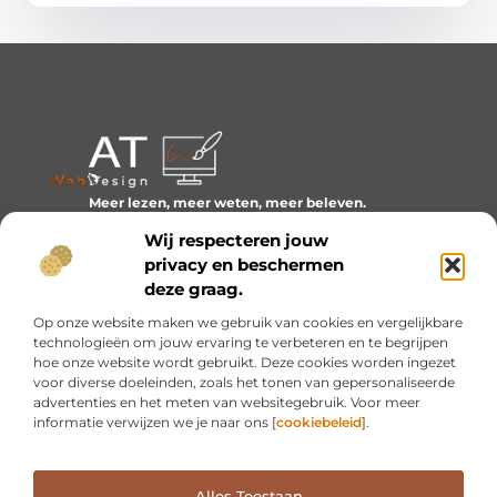
Meer lezen, meer weten, meer beleven.
Ontdek een wereld van blogs en artikelen over alles wat
Wij respecteren jouw
het dagelijks leven boeiend maakt.
privacy en beschermen
Bericht categorie
deze graag.
Op onze website maken we gebruik van cookies en vergelijkbare
technologieën om jouw ervaring te verbeteren en te begrijpen
hoe onze website wordt gebruikt. Deze cookies worden ingezet
Onze informatie
voor diverse doeleinden, zoals het tonen van gepersonaliseerde
advertenties en het meten van websitegebruik. Voor meer
Inkomsten genereren met mijn website: van idee naar resultaat
informatie verwijzen we je naar ons [
cookiebeleid
].
Alles Toestaan