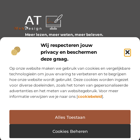
Meer lezen, meer weten, meer beleven.
Ontdek een wereld van blogs en artikelen over alles wat
Wij respecteren jouw
het dagelijks leven boeiend maakt.
privacy en beschermen
Bericht categorie
deze graag.
Op onze website maken we gebruik van cookies en vergelijkbare
technologieën om jouw ervaring te verbeteren en te begrijpen
hoe onze website wordt gebruikt. Deze cookies worden ingezet
Onze informatie
voor diverse doeleinden, zoals het tonen van gepersonaliseerde
advertenties en het meten van websitegebruik. Voor meer
Inkomsten genereren met mijn website: van idee naar resultaat
informatie verwijzen we je naar ons [
cookiebeleid
].
Alles Toestaan
Website index
Cookiebeleid (EU)
@2025 www.at-webdesign.nl. All Right Reserved.
Cookies Beheren