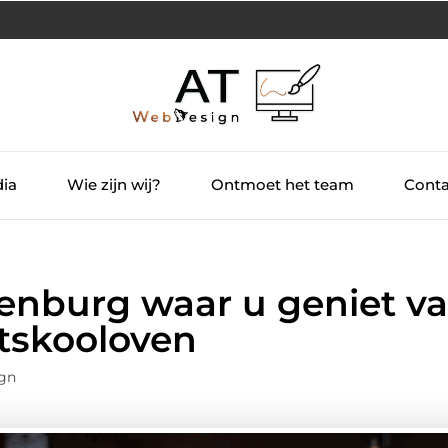
dia
Wie zijn wij?
Ontmoet het team
Conta
kenburg waar u geniet v
utskooloven
gn