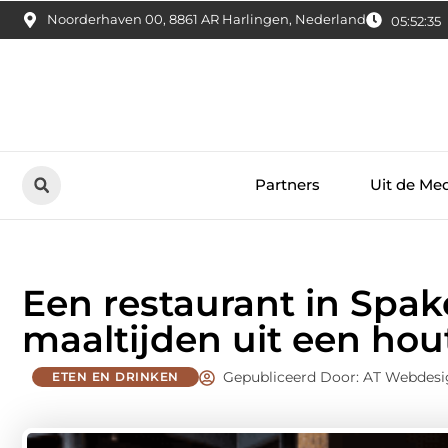
Noorderhaven 00, 8861 AR Harlingen, Nederland
05:52:37
Partners
Uit de Me
Een restaurant in Spa
maaltijden uit een ho
Gepubliceerd Door: AT Webdesi
ETEN EN DRINKEN