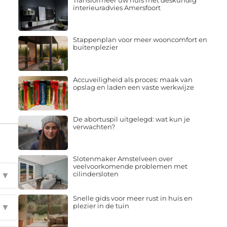
Transformeer uw huis met deskundig
interieuradvies Amersfoort
Stappenplan voor meer wooncomfort en
buitenplezier
Accuveiligheid als proces: maak van
opslag en laden een vaste werkwijze
De abortuspil uitgelegd: wat kun je
verwachten?
Slotenmaker Amstelveen over
veelvoorkomende problemen met
cilindersloten
▼
Snelle gids voor meer rust in huis en
plezier in de tuin
▼