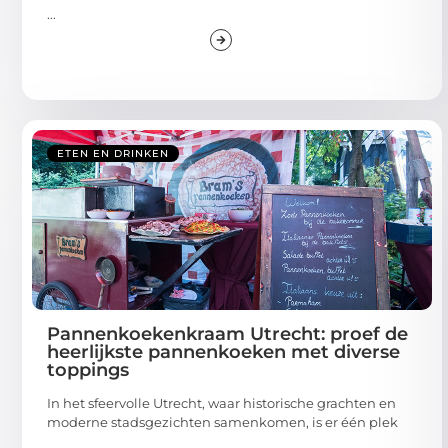
...
ETEN EN DRINKEN
Pannenkoekenkraam Utrecht: proef de
heerlijkste pannenkoeken met diverse
toppings
In het sfeervolle Utrecht, waar historische grachten en
moderne stadsgezichten samenkomen, is er één plek