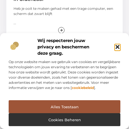
Heb je ooit te maken gehad met een trage computer, een
scherm dat zwart blijft
...
Wij respecteren jouw
privacy en beschermen
deze graag.
WINKELEN
Op onze website maken we gebruik van cookies en vergelijkbare
technologieën om jouw ervaring te verbeteren en te begrijpen
hoe onze website wordt gebruikt. Deze cookies worden ingezet
voor diverse doeleinden, zoals het tonen van gepersonaliseerde
advertenties en het meten van websitegebruik. Voor meer
informatie verwijzen we je naar ons [
cookiebeleid
].
Alles Toestaan
Ontdek de wereld van catering in
Kerkrade
Cookies Beheren
Laat je verrassen door de veelzijdigheid en kwaliteit van