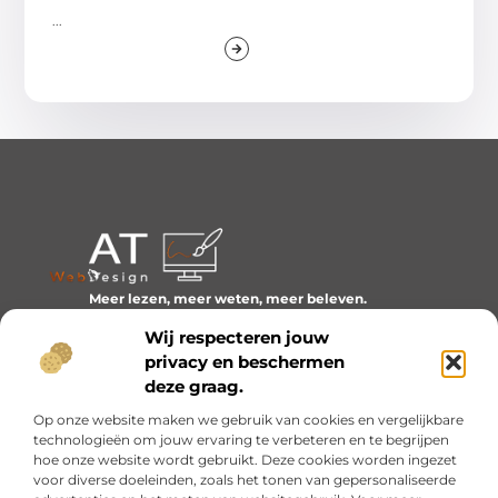
...
Meer lezen, meer weten, meer beleven.
Ontdek een wereld van blogs en artikelen over alles wat
Wij respecteren jouw
het dagelijks leven boeiend maakt.
privacy en beschermen
Bericht categorie
deze graag.
Op onze website maken we gebruik van cookies en vergelijkbare
technologieën om jouw ervaring te verbeteren en te begrijpen
hoe onze website wordt gebruikt. Deze cookies worden ingezet
Onze informatie
voor diverse doeleinden, zoals het tonen van gepersonaliseerde