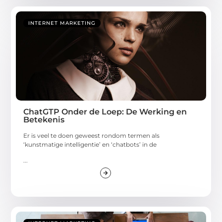
INTERNET MARKETING
ChatGTP Onder de Loep: De Werking en
Betekenis
Er is veel te doen geweest rondom termen als
‘kunstmatige intelligentie’ en ‘chatbots’ in de
...