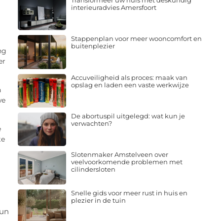
Transformeer uw huis met deskundig
interieuradvies Amersfoort
Stappenplan voor meer wooncomfort en
buitenplezier
ng
er
Accuveiligheid als proces: maak van
opslag en laden een vaste werkwijze
n
we
De abortuspil uitgelegd: wat kun je
verwachten?
e
te
Slotenmaker Amstelveen over
veelvoorkomende problemen met
cilindersloten
Snelle gids voor meer rust in huis en
plezier in de tuin
hun