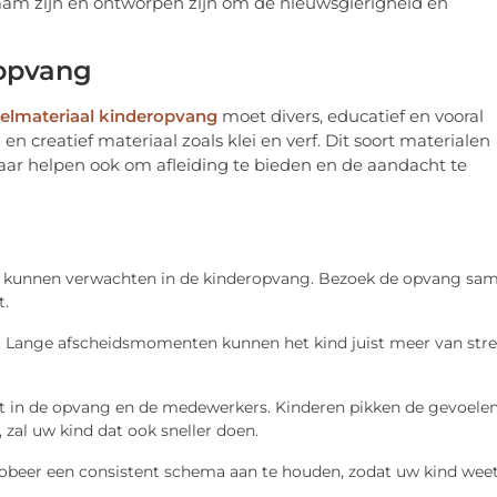
aam zijn en ontworpen zijn om de nieuwsgierigheid en
ropvang
elmateriaal kinderopvang
moet divers, educatief en vooral
n creatief materiaal zoals klei en verf. Dit soort materialen
maar helpen ook om afleiding te bieden en de aandacht te
ze kunnen verwachten in de kinderopvang. Bezoek de opvang sa
t.
ol. Lange afscheidsmomenten kunnen het kind juist meer van str
bt in de opvang en de medewerkers. Kinderen pikken de gevoele
 zal uw kind dat ook sneller doen.
Probeer een consistent schema aan te houden, zodat uw kind wee