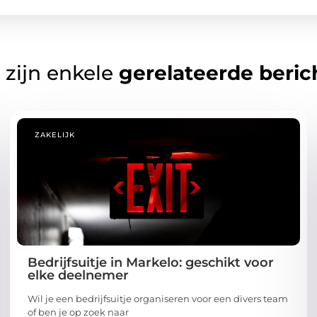
 zijn enkele
gerelateerde beric
ZAKELIJK
Bedrijfsuitje in Markelo: geschikt voor
elke deelnemer
Wil je een bedrijfsuitje organiseren voor een divers team
of ben je op zoek naar