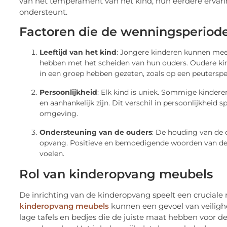
van het temperament van het kind, hun eerdere erva
ondersteunt.
Factoren die de wenningsperiod
Leeftijd van het kind
: Jongere kinderen kunnen me
hebben met het scheiden van hun ouders. Oudere kin
in een groep hebben gezeten, zoals op een peuterspe
Persoonlijkheid
: Elk kind is uniek. Sommige kinderen
en aanhankelijk zijn. Dit verschil in persoonlijkheid 
omgeving.
Ondersteuning van de ouders
: De houding van de 
opvang. Positieve en bemoedigende woorden van de o
voelen.
Rol van kinderopvang meubels
De inrichting van de kinderopvang speelt een cruciale 
kinderopvang meubels
kunnen een gevoel van veilighe
lage tafels en bedjes die de juiste maat hebben voor 