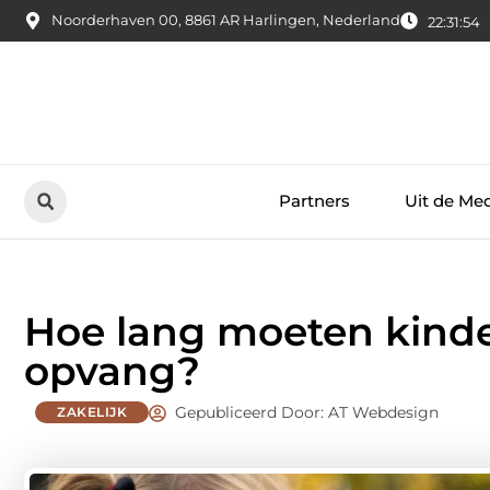
Noorderhaven 00, 8861 AR Harlingen, Nederland
22:31:56
Partners
Uit de Me
Hoe lang moeten kind
opvang?
Gepubliceerd Door: AT Webdesign
ZAKELIJK