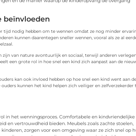
ringen en de manier waarop de kinderopvang de overgang
e beïnvloeden
er tijd nodig hebben om te wennen omdat ze nog minder ervari
deren kunnen daarentegen sneller wennen, vooral als ze al eerd
elzaal.
 zijn van nature avontuurlijk en sociaal, terwijl anderen verlege
speelt een grote rol in hoe snel een kind zich aanpast aan de nieu
ouders kan ook invloed hebben op hoe snel een kind went aan d
uders kunnen het kind helpen zich veiliger en zelfverzekerder 
rol in het wenningsproces. Comfortabele en kindvriendelijke
id en vertrouwdheid bieden. Meubels zoals zachte stoelen,
de kinderen, zorgen voor een omgeving waar ze zich snel op 