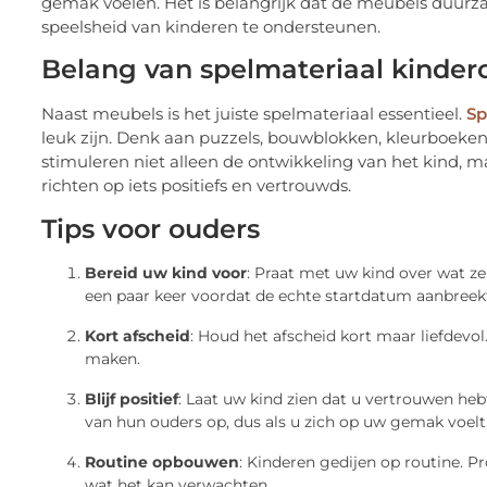
gemak voelen. Het is belangrijk dat de meubels duurz
speelsheid van kinderen te ondersteunen.
Belang van spelmateriaal kinde
Naast meubels is het juiste spelmateriaal essentieel.
Sp
leuk zijn. Denk aan puzzels, bouwblokken, kleurboeken e
stimuleren niet alleen de ontwikkeling van het kind, 
richten op iets positiefs en vertrouwds.
Tips voor ouders
Bereid uw kind voor
: Praat met uw kind over wat 
een paar keer voordat de echte startdatum aanbreek
Kort afscheid
: Houd het afscheid kort maar liefdev
maken.
Blijf positief
: Laat uw kind zien dat u vertrouwen he
van hun ouders op, dus als u zich op uw gemak voelt,
Routine opbouwen
: Kinderen gedijen op routine. 
wat het kan verwachten.