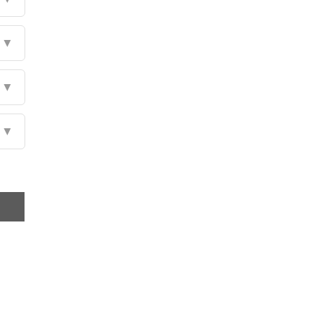
▼
▼
▼