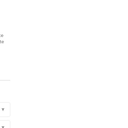
te
te
▼
▼