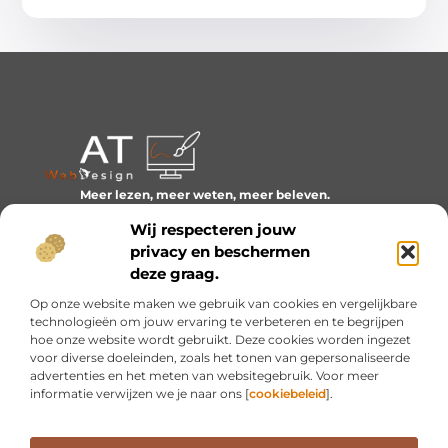
Meer lezen, meer weten, meer beleven.
Ontdek een wereld van blogs en artikelen over alles wat
Wij respecteren jouw
het dagelijks leven boeiend maakt.
privacy en beschermen
Bericht categorie
deze graag.
Op onze website maken we gebruik van cookies en vergelijkbare
technologieën om jouw ervaring te verbeteren en te begrijpen
hoe onze website wordt gebruikt. Deze cookies worden ingezet
Onze informatie
voor diverse doeleinden, zoals het tonen van gepersonaliseerde
advertenties en het meten van websitegebruik. Voor meer
Inkomsten genereren met mijn website: van idee naar resultaat
informatie verwijzen we je naar ons [
cookiebeleid
].