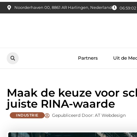
Noorderhaven 00, 8861 AR Harlingen, Nederland
06:59:03
Partners
Uit de Me
Maak de keuze voor s
juiste RINA-waarde
Gepubliceerd Door: AT Webdesign
INDUSTRIE