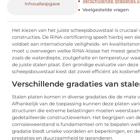
Verschillende gradaties 
Inhoudsopgave
Veelgestelde vragen
Het kiezen van het juiste scheepsbouwstaal is cruciaa
constructies. De RINA-certificering speelt hierbij een
voldoet aan internationale veiligheids- en kwaliteitsn
moet u overwegen welke RINA-klasse het meest geschikt
zoals de waterdiepte, zoutgehalte en temperatuur waari
de juiste stalen plaat. Een grondige evaluatie van deze
scheepsbouwstaal kiest dat zowel efficiënt als kosteneffe
Verschillende gradaties van stal
Stalen platen komen in diverse gradaties die de mat
Afhankelijk van de toepassing kunnen deze platen variër
structuren die extreme belastingen moeten weerstaan, 
gedetailleerde constructiewerken. Het begrijpen van de
corrosieweerstand is fundamenteel om te bepalen welke 
gradatie biedt unieke voordelen en beperkingen, en 
prestaties en duurzaamheid te garanderen.