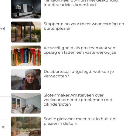
Transformeer uw huis met deskundig
interieuradvies Amersfoort
Stappenplan voor meer wooncomfort en
zel
buitenplezier
Accuveiligheid als proces: maak van
opslag en laden een vaste werkwijze
De abortuspil uitgelegd: wat kun je
verwachten?
Slotenmaker Amstelveen over
veelvoorkomende problemen met
cilindersloten
Snelle gids voor meer rust in huis en
plezier in de tuin
▼