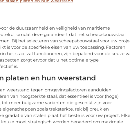
van stalen platen en hun weerstand
l voor de duurzaamheid en veiligheid van maritieme
 sleutelrol, omdat deze garandeert dat het scheepsbouwstaal
ormen. Bij het selecteren van scheepsbouwstaal voor uw proje
 is voor de specifieke eisen van uw toepassing. Factoren
n het staal zal functioneren, zijn bepalend voor de keuze v
 aspecten zorgt ervoor dat u het optimale type
ctief is.
en platen en hun weerstand
e van weerstand tegen omgevingsfactoren aanduiden.
en van hoogsterkte staal, dat essentieel is voor (hoge)
tot meer buigzame varianten die geschikt zijn voor
 eigenschappen zoals treksterkte, rek bij breuk en
gradatie van stalen plaat het beste is voor uw project. Elk
de keuze moet strategisch worden benaderd om maximale