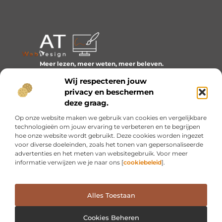
Meer lezen, meer weten, meer beleven.
Ontdek een wereld van blogs en artikelen over alles wat
Wij respecteren jouw
het dagelijks leven boeiend maakt.
privacy en beschermen
Bericht categorie
deze graag.
Op onze website maken we gebruik van cookies en vergelijkbare
technologieën om jouw ervaring te verbeteren en te begrijpen
hoe onze website wordt gebruikt. Deze cookies worden ingezet
Onze informatie
voor diverse doeleinden, zoals het tonen van gepersonaliseerde
advertenties en het meten van websitegebruik. Voor meer
Inkomsten genereren met mijn website: van idee naar resultaat
informatie verwijzen we je naar ons [
cookiebeleid
].
Alles Toestaan
Website index
Cookiebeleid (EU)
@2025 www.at-webdesign.nl. All Right Reserved.
Cookies Beheren