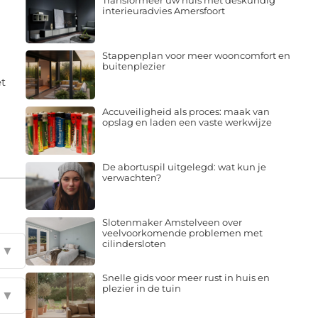
Transformeer uw huis met deskundig
interieuradvies Amersfoort
Stappenplan voor meer wooncomfort en
buitenplezier
t
Accuveiligheid als proces: maak van
opslag en laden een vaste werkwijze
De abortuspil uitgelegd: wat kun je
verwachten?
Slotenmaker Amstelveen over
veelvoorkomende problemen met
cilindersloten
▼
Snelle gids voor meer rust in huis en
plezier in de tuin
▼