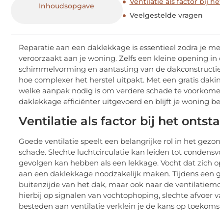
Ventilatie als factor bij 
Inhoudsopgave
Veelgestelde vragen
Reparatie aan een daklekkage is essentieel zodra je m
veroorzaakt aan je woning. Zelfs een kleine opening i
schimmelvorming en aantasting van de dakconstructie.
hoe complexer het herstel uitpakt. Met een gratis daki
welke aanpak nodig is om verdere schade te voorkomen. 
daklekkage efficiënter uitgevoerd en blijft je woning
Ventilatie als factor bij het onts
Goede ventilatie speelt een belangrijke rol in het ge
schade. Slechte luchtcirculatie kan leiden tot condens
gevolgen kan hebben als een lekkage. Vocht dat zich op
aan een daklekkage noodzakelijk maken. Tijdens een g
buitenzijde van het dak, maar ook naar de ventilatiemo
hierbij op signalen van vochtophoping, slechte afvoer
besteden aan ventilatie verklein je de kans op toekomsti