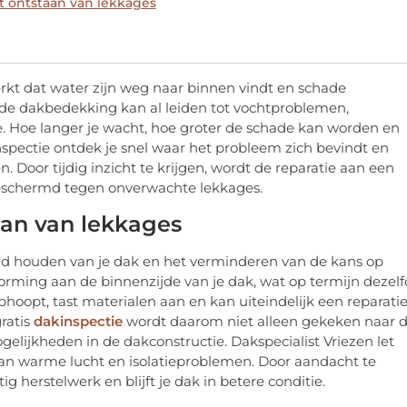
het ontstaan van lekkages
erkt dat water zijn weg naar binnen vindt en schade
n de dakbedekking kan al leiden tot vochtproblemen,
 Hoe langer je wacht, hoe groter de schade kan worden en
nspectie ontdek je snel waar het probleem zich bevindt en
Door tijdig inzicht te krijgen, wordt de reparatie aan een
 beschermd tegen onverwachte lekkages.
taan van lekkages
zond houden van je dak en het verminderen van de kans op
vorming aan de binnenzijde van je dak, wat op termijn dezel
hoopt, tast materialen aan en kan uiteindelijk een reparati
ratis
dakinspectie
wordt daarom niet alleen gekeken naar 
gelijkheden in de dakconstructie. Dakspecialist Vriezen let
 van warme lucht en isolatieproblemen. Door aandacht te
g herstelwerk en blijft je dak in betere conditie.