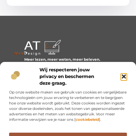
Meer lezen, meer weten, meer beleven.
Ontdek een wereld van blogs en artikelen over alles wat
Wij respecteren jouw
het dagelijks leven boeiend maakt.
privacy en beschermen
Bericht categorie
deze graag.
Op onze website maken we gebruik van cookies en vergelijkbare
technologieën om jouw ervaring te verbeteren en te begrijpen
hoe onze website wordt gebruikt. Deze cookies worden ingezet
Onze informatie
voor diverse doeleinden, zoals het tonen van gepersonaliseerde
advertenties en het meten van websitegebruik. Voor meer
Inkomsten genereren met mijn website: van idee naar resultaat
informatie verwijzen we je naar ons [
cookiebeleid
].