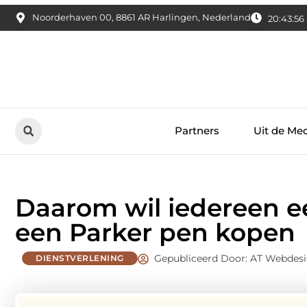
Noorderhaven 00, 8861 AR Harlingen, Nederland
20:43:58
Partners
Uit de Me
Daarom wil iedereen 
een Parker pen kopen
Gepubliceerd Door: AT Webdes
DIENSTVERLENING