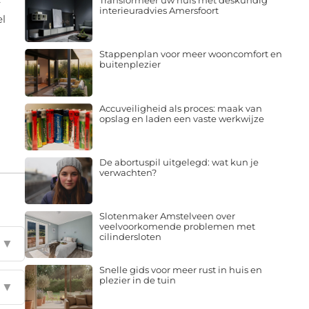
Transformeer uw huis met deskundig
r
interieuradvies Amersfoort
el
Stappenplan voor meer wooncomfort en
buitenplezier
Accuveiligheid als proces: maak van
opslag en laden een vaste werkwijze
De abortuspil uitgelegd: wat kun je
verwachten?
Slotenmaker Amstelveen over
veelvoorkomende problemen met
cilindersloten
▼
Snelle gids voor meer rust in huis en
plezier in de tuin
▼