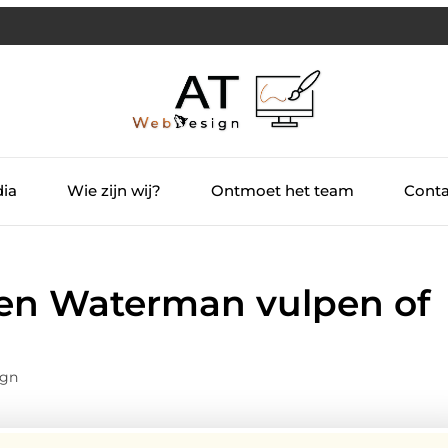
dia
Wie zijn wij?
Ontmoet het team
Conta
een Waterman vulpen of
ign