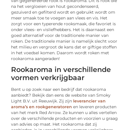
van gegenereerde rook is rookaroma. Dit is rook die
na het vergloeien van hout gecondenseerd,
gezuiverd en gefilterd wordt en gebruikt wordt om
meer smaak toe te voegen aan vlees en vis. Het
zorgt voor een typerende rooksmaak, die favoriet is
onder vlees- en visliefhebbers. Het is daarnaast een
goed alternatief voor de traditionele manier van
roken. De traditionele manier is namelijk slecht voor
het milieu en vergroot de kans dat er giftige stoffen
in het voedsel komen. Daarom wordt roken met
rookaroma aangeraden!
Rookaroma in verschillende
vormen verkrijgbaar
Bent u op zoek naar een bedrijf dat rookaroma
aanbiedt? Bekijk dan eens de website van Smoky
Light B.V. uit Reeuwijk. Zij zijn
leverancier van
aroma’s en rookgeneratoren
en leveren producten
van het merk Red Arrow. Ze kunnen u alles vertellen
over de verschillende producten en voorzien u graag
van advies op maat. Het rookaroma dat zij
aanbieden, is in verschillende vormen verkrijgbaar.