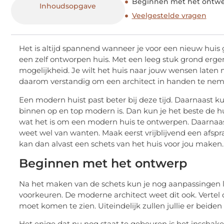
Beginnen met het ontw
Inhoudsopgave
Veelgestelde vragen
Het is altijd spannend wanneer je voor een nieuw huis
een zelf ontworpen huis. Met een leeg stuk grond erg
mogelijkheid. Je wilt het huis naar jouw wensen laten
daarom verstandig om een architect in handen te neme
Een modern huist past beter bij deze tijd. Daarnaast kun
binnen op en top modern is. Dan kun je het beste de 
wat het is om een modern huis te ontwerpen. Daarnaas
weet wel van wanten. Maak eerst vrijblijvend een afsp
kan dan alvast een schets van het huis voor jou maken.
Beginnen met het ontwerp
Na het maken van de schets kun je nog aanpassingen l
voorkeuren. De moderne architect weet dit ook. Vertel d
moet komen te zien. Uiteindelijk zullen jullie er beiden
Het enige dat nu nog staat te gebeuren is het inschak