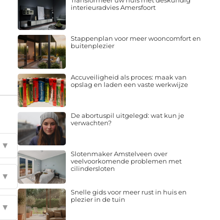
Transformeer uw huis met deskundig
interieuradvies Amersfoort
Stappenplan voor meer wooncomfort en
buitenplezier
Accuveiligheid als proces: maak van
opslag en laden een vaste werkwijze
De abortuspil uitgelegd: wat kun je
verwachten?
▼
Slotenmaker Amstelveen over
veelvoorkomende problemen met
cilindersloten
▼
Snelle gids voor meer rust in huis en
plezier in de tuin
▼