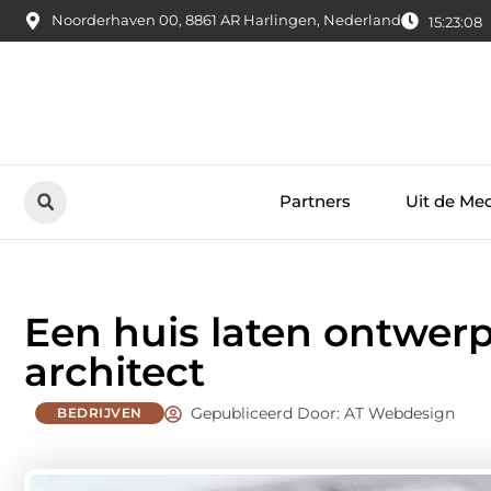
Noorderhaven 00, 8861 AR Harlingen, Nederland
15:23:10
Partners
Uit de Me
Een huis laten ontwe
architect
Gepubliceerd Door: AT Webdesign
BEDRIJVEN