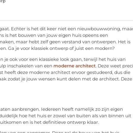
erp
 gaat. Echter is het dit keer niet een nieuwbouwwoning, maa
ens is het bouwen van jouw eigen huis opeens een
 maken, maar hebt zelf geen verstand van ontwerpen. Het is
n. Ga je voor klassiek ontwerp of juist een modern?
 je ook voor een klassieke look gaan, terwijl het huis van
hulp inschakelen van een
moderne architect
. Deze weet prec
t heeft deze moderne architect ervoor gestudeerd, dus die
raak zodat je jouw wensen kunt delen met de architect. Deze
aten aanbrengen. Iedereen heeft namelijk zo zijn eigen
uidelijk hoe het huis er zowel van buiten als van binnen uit
 uitkomen en is het definitieve ontwerp klaar.
elen van een aannemer. Deze zal de bouw van het huis