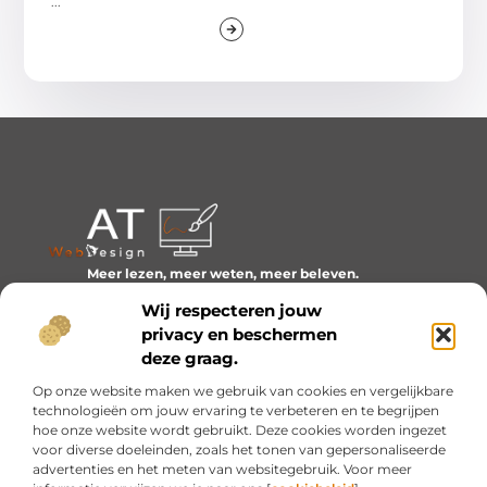
...
Meer lezen, meer weten, meer beleven.
Ontdek een wereld van blogs en artikelen over alles wat
Wij respecteren jouw
het dagelijks leven boeiend maakt.
privacy en beschermen
Bericht categorie
deze graag.
Op onze website maken we gebruik van cookies en vergelijkbare
technologieën om jouw ervaring te verbeteren en te begrijpen
hoe onze website wordt gebruikt. Deze cookies worden ingezet
Onze informatie
voor diverse doeleinden, zoals het tonen van gepersonaliseerde
advertenties en het meten van websitegebruik. Voor meer
Inkomsten genereren met mijn website: van idee naar resultaat