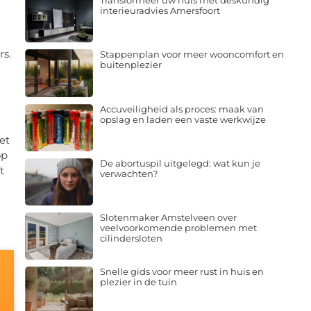
Transformeer uw huis met deskundig
interieuradvies Amersfoort
rs.
Stappenplan voor meer wooncomfort en
buitenplezier
Accuveiligheid als proces: maak van
opslag en laden een vaste werkwijze
et
op
De abortuspil uitgelegd: wat kun je
t
verwachten?
Slotenmaker Amstelveen over
veelvoorkomende problemen met
cilindersloten
Snelle gids voor meer rust in huis en
plezier in de tuin