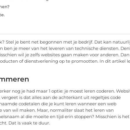
nen?
te.
k? Stel je bent net begonnen met je bedrijf. Dat kan natuurli
hien ben je meer van het leveren van technische diensten. Den
isschien wil je zelfs websites gaan maken voor anderen. Dan
ducten of dienstverlening op te promootten. In dit artikel l
rammeren
erker nog je had maar 1 optie: je moest leren coderen. Websi
vergeet is dat alles aan de achterkant uit regeltjes code
enaamde codetalen die je kunt leren wanneer een web
e van wil maken. Maar, normaliter slaat het leren van
snaam al die moeite en tijd erin stoppen? Misschien is het
ht. Dat is vaak te duur.