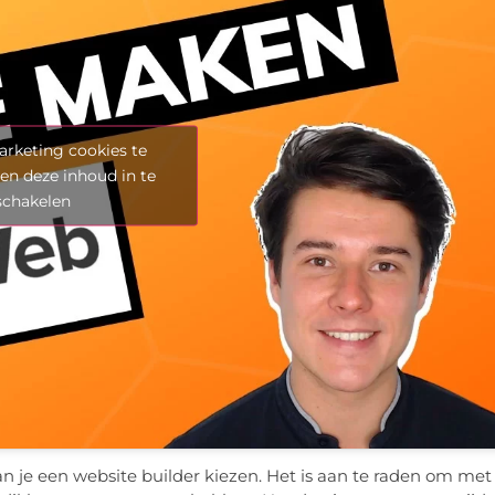
rketing cookies te
en deze inhoud in te
schakelen
n je een website builder kiezen. Het is aan te raden om met