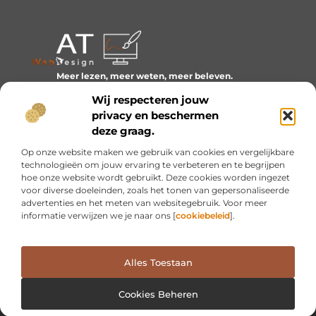
Meer lezen, meer weten, meer beleven.
Ontdek een wereld van blogs en artikelen over alles wat
Wij respecteren jouw
het dagelijks leven boeiend maakt.
privacy en beschermen
Bericht categorie
deze graag.
Op onze website maken we gebruik van cookies en vergelijkbare
technologieën om jouw ervaring te verbeteren en te begrijpen
hoe onze website wordt gebruikt. Deze cookies worden ingezet
Onze informatie
voor diverse doeleinden, zoals het tonen van gepersonaliseerde
advertenties en het meten van websitegebruik. Voor meer
Inkomsten genereren met mijn website: van idee naar resultaat
informatie verwijzen we je naar ons [
cookiebeleid
].
Alles Toestaan
Website index
Cookiebeleid (EU)
@2025 www.at-webdesign.nl. All Right Reserved.
Cookies Beheren