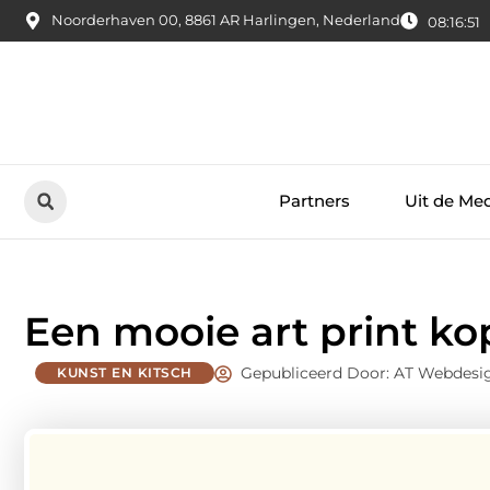
Noorderhaven 00, 8861 AR Harlingen, Nederland
08:16:51
Partners
Uit de Me
Een mooie art print k
Gepubliceerd Door: AT Webdesi
KUNST EN KITSCH