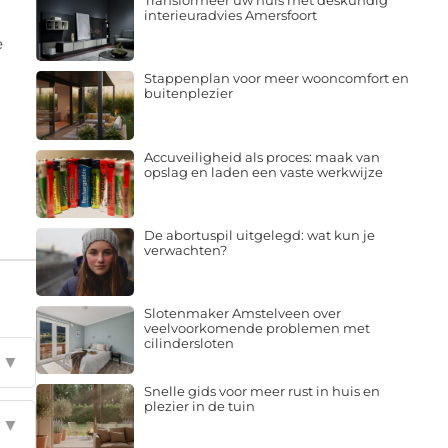
Transformeer uw huis met deskundig
interieuradvies Amersfoort
e
Stappenplan voor meer wooncomfort en
buitenplezier
Accuveiligheid als proces: maak van
opslag en laden een vaste werkwijze
De abortuspil uitgelegd: wat kun je
verwachten?
Slotenmaker Amstelveen over
veelvoorkomende problemen met
cilindersloten
▼
Snelle gids voor meer rust in huis en
plezier in de tuin
▼