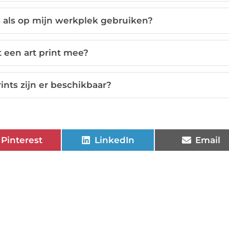
is als op mijn werkplek gebruiken?
 een art print mee?
rints zijn er beschikbaar?
Pinterest
LinkedIn
Email