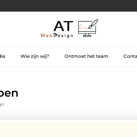
dia
Wie zijn wij?
Ontmoet het team
Conta
open
gn