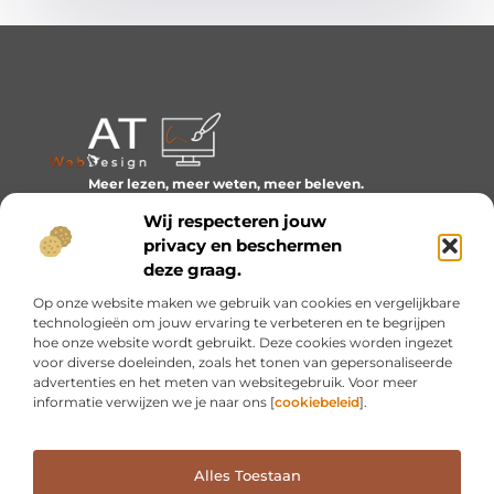
Meer lezen, meer weten, meer beleven.
Ontdek een wereld van blogs en artikelen over alles wat
Wij respecteren jouw
het dagelijks leven boeiend maakt.
privacy en beschermen
Bericht categorie
deze graag.
Op onze website maken we gebruik van cookies en vergelijkbare
technologieën om jouw ervaring te verbeteren en te begrijpen
hoe onze website wordt gebruikt. Deze cookies worden ingezet
Onze informatie
voor diverse doeleinden, zoals het tonen van gepersonaliseerde
advertenties en het meten van websitegebruik. Voor meer
Inkomsten genereren met mijn website: van idee naar resultaat
informatie verwijzen we je naar ons [
cookiebeleid
].
Alles Toestaan
Website index
Cookiebeleid (EU)