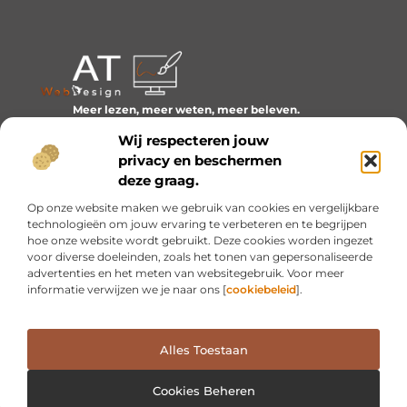
Meer lezen, meer weten, meer beleven.
Ontdek een wereld van blogs en artikelen over alles wat
Wij respecteren jouw
het dagelijks leven boeiend maakt.
privacy en beschermen
Bericht categorie
deze graag.
Op onze website maken we gebruik van cookies en vergelijkbare
technologieën om jouw ervaring te verbeteren en te begrijpen
hoe onze website wordt gebruikt. Deze cookies worden ingezet
Onze informatie
voor diverse doeleinden, zoals het tonen van gepersonaliseerde
advertenties en het meten van websitegebruik. Voor meer
Inkomsten genereren met mijn website: van idee naar resultaat
informatie verwijzen we je naar ons [
cookiebeleid
].
Alles Toestaan
Website index
Cookiebeleid (EU)
@2025 www.at-webdesign.nl. All Right Reserved.
Cookies Beheren