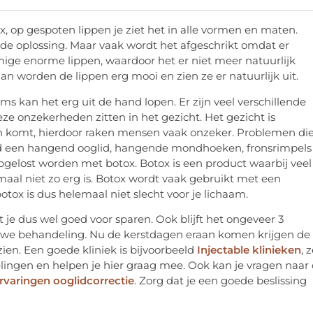
ox, op gespoten lippen je ziet het in alle vormen en maten.
de oplossing. Maar vaak wordt het afgeschrikt omdat er
ige enorme lippen, waardoor het er niet meer natuurlijk
an worden de lippen erg mooi en zien ze er natuurlijk uit.
ms kan het erg uit de hand lopen. Er zijn veel verschillende
 onzekerheden zitten in het gezicht. Het gezicht is
egen komt, hierdoor raken mensen vaak onzeker. Problemen di
ld een hangend ooglid, hangende mondhoeken, fronsrimpels
pgelost worden met botox. Botox is een product waarbij veel
maal niet zo erg is. Botox wordt vaak gebruikt met een
otox is dus helemaal niet slecht voor je lichaam.
 je dus wel goed voor sparen. Ook blijft het ongeveer 3
euwe behandeling. Nu de kerstdagen eraan komen krijgen de
zien. Een goede kliniek is bijvoorbeeld
Injectable klinieken
, 
elingen en helpen je hier graag mee. Ook kan je vragen naar
rvaringen ooglidcorrectie
. Zorg dat je een goede beslissing