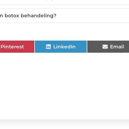
en botox behandeling?
Pinterest
LinkedIn
Email