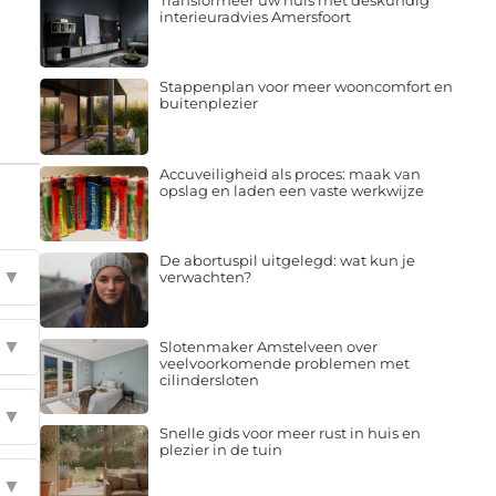
Transformeer uw huis met deskundig
interieuradvies Amersfoort
Stappenplan voor meer wooncomfort en
buitenplezier
Accuveiligheid als proces: maak van
opslag en laden een vaste werkwijze
De abortuspil uitgelegd: wat kun je
▼
verwachten?
▼
Slotenmaker Amstelveen over
veelvoorkomende problemen met
cilindersloten
▼
Snelle gids voor meer rust in huis en
plezier in de tuin
▼