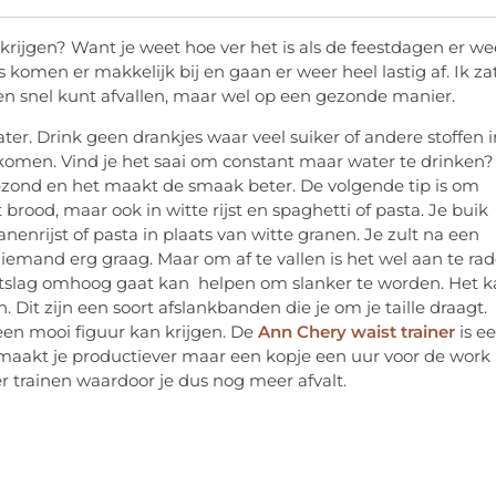
ijgen? Want je weet hoe ver het is als de feestdagen er we
 komen er makkelijk bij en gaan er weer heel lastig af. Ik za
r en snel kunt afvallen, maar wel op een gezonde manier.
ater. Drink geen drankjes waar veel suiker of andere stoffen i
aankomen. Vind je het saai om constant maar water te drinken?
 gezond en het maakt de smaak beter. De volgende tip is om
brood, maar ook in witte rijst en spaghetti of pasta. Je buik
nenrijst of pasta in plaats van witte granen. Je zult na een
niemand erg graag. Maar om af te vallen is het wel aan te ra
artslag omhoog gaat kan helpen om slanker te worden. Het 
. Dit zijn een soort afslankbanden die je om je taille draagt.
 een mooi figuur kan krijgen. De
Ann Chery waist trainer
is e
e maakt je productiever maar een kopje een uur voor de work
r trainen waardoor je dus nog meer afvalt.