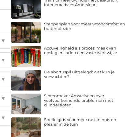
Transformeer uw huis met deskundig
interieuradvies Amersfoort
Stappenplan voor meer wooncomfort en
buitenplezier
▼
Accuveiligheid als proces: maak van
opslag en laden een vaste werkwijze
▼
De abortuspil uitgelegd: wat kun je
verwachten?
▼
Slotenmaker Amstelveen over
▼
veelvoorkomende problemen met
cilindersloten
▼
Snelle gids voor meer rust in huis en
plezier in de tuin