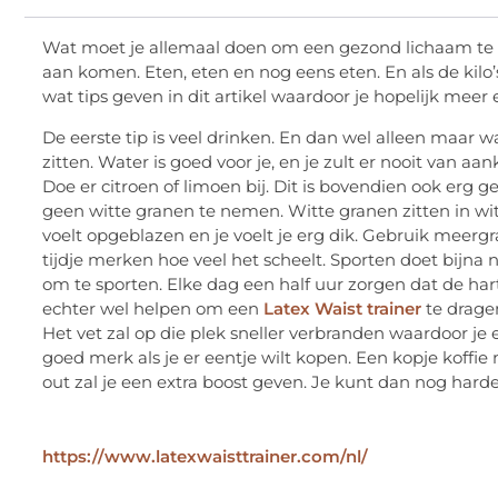
Wat moet je allemaal doen om een gezond lichaam te kr
aan komen. Eten, eten en nog eens eten. En als de kilo’s
wat tips geven in dit artikel waardoor je hopelijk mee
De eerste tip is veel drinken. En dan wel alleen maar w
zitten. Water is goed voor je, en je zult er nooit van 
Doe er citroen of limoen bij. Dit is bovendien ook erg
geen witte granen te nemen. Witte granen zitten in wit 
voelt opgeblazen en je voelt je erg dik. Gebruik meergra
tijdje merken hoe veel het scheelt. Sporten doet bijna 
om te sporten. Elke dag een half uur zorgen dat de h
echter wel helpen om een
Latex Waist trainer
te dragen
Het vet zal op die plek sneller verbranden waardoor je
goed merk als je er eentje wilt kopen. Een kopje koffi
out zal je een extra boost geven. Je kunt dan nog harde
https://www.latexwaisttrainer.com/nl/