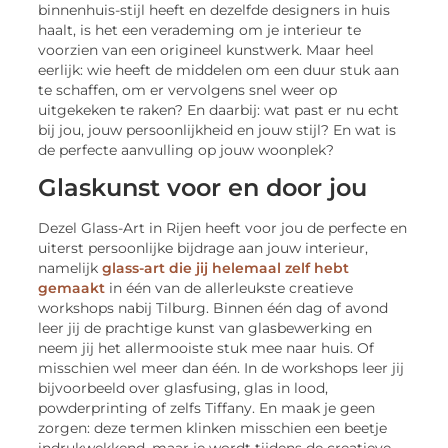
binnenhuis-stijl heeft en dezelfde designers in huis
haalt, is het een verademing om je interieur te
voorzien van een origineel kunstwerk. Maar heel
eerlijk: wie heeft de middelen om een duur stuk aan
te schaffen, om er vervolgens snel weer op
uitgekeken te raken? En daarbij: wat past er nu echt
bij jou, jouw persoonlijkheid en jouw stijl? En wat is
de perfecte aanvulling op jouw woonplek?
Glaskunst voor en door jou
Dezel Glass-Art in Rijen heeft voor jou de perfecte en
uiterst persoonlijke bijdrage aan jouw interieur,
namelijk
glass-art die jij helemaal zelf hebt
gemaakt
in één van de allerleukste creatieve
workshops nabij Tilburg. Binnen één dag of avond
leer jij de prachtige kunst van glasbewerking en
neem jij het allermooiste stuk mee naar huis. Of
misschien wel meer dan één. In de workshops leer jij
bijvoorbeeld over glasfusing, glas in lood,
powderprinting of zelfs Tiffany. En maak je geen
zorgen: deze termen klinken misschien een beetje
indrukwekkend, maar je wordt tijdens de creatieve