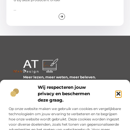
...
Meer lezen, meer weten, meer beleven.
Ontdek een wereld van blogs en artikelen over alles wat
Wij respecteren jouw
het dagelijks leven boeiend maakt.
privacy en beschermen
Bericht categorie
deze graag.
Op onze website maken we gebruik van cookies en vergelijkbare
technologieën om jouw ervaring te verbeteren en te begrijpen
hoe onze website wordt gebruikt. Deze cookies worden ingezet
Onze informatie
voor diverse doeleinden, zoals het tonen van gepersonaliseerde
advertenties en het meten van websitegebruik. Voor meer