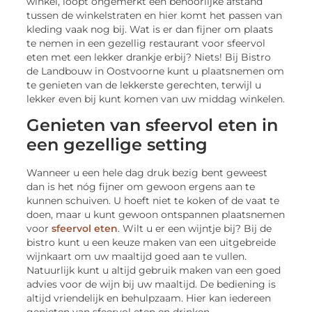
winkel, loopt ongemerkt een behoorlijke afstand
tussen de winkelstraten en hier komt het passen van
kleding vaak nog bij. Wat is er dan fijner om plaats
te nemen in een gezellig restaurant voor sfeervol
eten met een lekker drankje erbij? Niets! Bij Bistro
de Landbouw in Oostvoorne kunt u plaatsnemen om
te genieten van de lekkerste gerechten, terwijl u
lekker even bij kunt komen van uw middag winkelen.
Genieten van sfeervol eten in
een gezellige setting
Wanneer u een hele dag druk bezig bent geweest
dan is het nóg fijner om gewoon ergens aan te
kunnen schuiven. U hoeft niet te koken of de vaat te
doen, maar u kunt gewoon ontspannen plaatsnemen
voor
sfeervol eten
. Wilt u er een wijntje bij? Bij de
bistro kunt u een keuze maken van een uitgebreide
wijnkaart om uw maaltijd goed aan te vullen.
Natuurlijk kunt u altijd gebruik maken van een goed
advies voor de wijn bij uw maaltijd. De bediening is
altijd vriendelijk en behulpzaam. Hier kan iedereen
genieten van sfeervol eten en drinken.