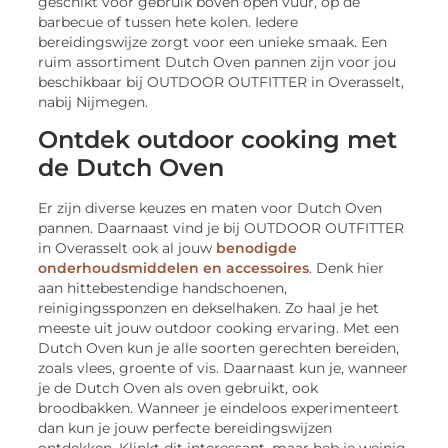
geschikt voor gebruik boven open vuur, op de
barbecue of tussen hete kolen. Iedere
bereidingswijze zorgt voor een unieke smaak. Een
ruim assortiment Dutch Oven pannen zijn voor jou
beschikbaar bij OUTDOOR OUTFITTER in Overasselt,
nabij Nijmegen.
Ontdek outdoor cooking met
de Dutch Oven
Er zijn diverse keuzes en maten voor Dutch Oven
pannen. Daarnaast vind je bij OUTDOOR OUTFITTER
in Overasselt ook al jouw
benodigde
onderhoudsmiddelen en accessoires
. Denk hier
aan hittebestendige handschoenen,
reinigingssponzen en dekselhaken. Zo haal je het
meeste uit jouw outdoor cooking ervaring. Met een
Dutch Oven kun je alle soorten gerechten bereiden,
zoals vlees, groente of vis. Daarnaast kun je, wanneer
je de Dutch Oven als oven gebruikt, ook
broodbakken. Wanneer je eindeloos experimenteert
dan kun je jouw perfecte bereidingswijzen
ontdekken. Klinkt dit interessant, maar heb je weinig