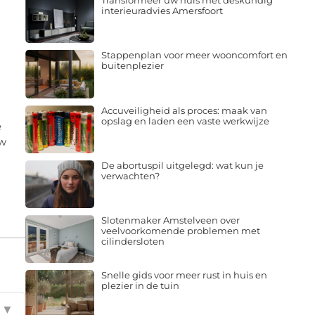
Transformeer uw huis met deskundig
interieuradvies Amersfoort
Stappenplan voor meer wooncomfort en
buitenplezier
Accuveiligheid als proces: maak van
opslag en laden een vaste werkwijze
e
uw
De abortuspil uitgelegd: wat kun je
verwachten?
Slotenmaker Amstelveen over
veelvoorkomende problemen met
cilindersloten
Snelle gids voor meer rust in huis en
plezier in de tuin
▼