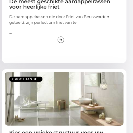
De meest geschikte aardappelrassen
voor heerlijke friet
De aardappelrassen die door Friet van Beus worden
geteeld, zijn perfect om friet van te
...
GROOTHANDEL
Kies een unieke structuur voor uw