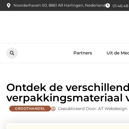
Noorderhaven 00, 8861 AR Harlingen, Nederland
01:46:49
Partners
Uit de Me
Ontdek de verschillen
verpakkingsmateriaal v
Gepubliceerd Door: AT Webdesign
GROOTHANDEL