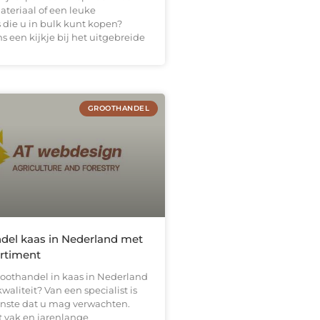
teriaal of een leuke
die u in bulk kunt kopen?
 een kijkje bij het uitgebreide
GROOTHANDEL
del kaas in Nederland met
ortiment
roothandel in kaas in Nederland
waliteit? Van een specialist is
inste dat u mag verwachten.
t vak en jarenlange