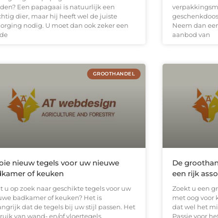
den? Een papagaai is natuurlijk een
verpakkingsma
htig dier, maar hij heeft wel de juiste
geschenkdoos 
zorging nodig. U moet dan ook zeker een
Neem dan eens
de
aanbod van
GROOTHANDEL
ie nieuw tegels voor uw nieuwe
De groothan
dkamer of keuken
een rijk ass
t u op zoek naar geschikte tegels voor uw
Zoekt u een g
uwe badkamer of keuken? Het is
met oog voor k
ngrijk dat de tegels bij uw stijl passen. Het
dat wel het m
ruik van wand- en/of vloertegels
Passie voor he