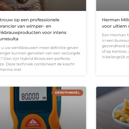
trouw op een professionele
Herman Mill
erancier van wimper- en
voor ultiem
kbrauwproducten voor intens
Een Herman Mi
urresulta
in een bureau
gezondheid cen
t u uw wenkbrauwen meer definitie geven
of op kantoor
langer kunnen genieten van een verzorgde
is belangrijk
k? Dan zijn Hybrid Brows een perfecte
ze. Deze techniek combineert de kracht
 henna met
GROOTHANDEL