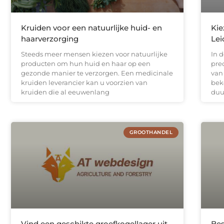
Kruiden voor een natuurlijke huid- en
Kie
haarverzorging
Lei
Steeds meer mensen kiezen voor natuurlijke
In d
producten om hun huid en haar op een
pre
gezonde manier te verzorgen. Een medicinale
van 
kruiden leverancier kan u voorzien van
bek
kruiden die al eeuwenlang
duu
GROOTHANDEL
Vind een geschikte groefkogellager uit
Bes