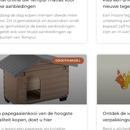
ke aanbiedingen
nieuwe tege
daag de dag kopen mensen steeds meer
Een mooie teg
ine. Dit is gemakkelijk en bovendien vindt
uitstraling a
aar gemakkelijk de beste aanbiedingen.
bepaalt zelf h
 geldt ook voor leuke aanbiedingen op
zien en in wat
ducten van Tempur.
GROOTHANDEL
 papegaaienkooi van de hoogste
Ontdek de v
liteit kopen, doet u hier
verpakkingsm
t u graag een papegaai als huisdier
Bent u als bedr