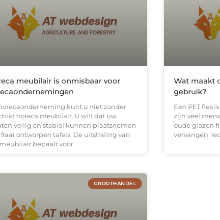
eca meubilair is onmisbaar voor
Wat maakt de
recaondernemingen
gebruik?
 horecaonderneming kunt u niet zonder
Een PET fles i
chikt horeca meubilair. U wilt dat uw
zijn veel mens
nten veilig en stabiel kunnen plaatsnemen
oude glazen f
fraai ontworpen tafels. De uitstraling van
vervangen. Ie
 meubilair bepaalt voor
GROOTHANDEL