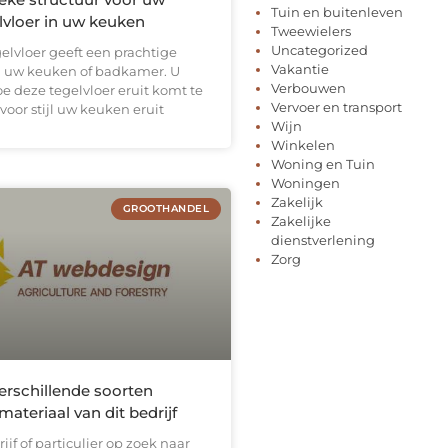
Tuin en buitenleven
lvloer in uw keuken
Tweewielers
Uncategorized
elvloer geeft een prachtige
Vakantie
an uw keuken of badkamer. U
Verbouwen
oe deze tegelvloer eruit komt te
Vervoer en transport
 voor stijl uw keuken eruit
Wijn
Winkelen
Woning en Tuin
Woningen
Zakelijk
GROOTHANDEL
Zakelijke
dienstverlening
Zorg
erschillende soorten
ateriaal van dit bedrijf
ijf of particulier op zoek naar