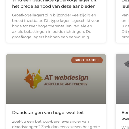
het brede aanbod van deze aanbieden
leu
Groefkogellagers zijn bijzonder veelzijdig en
Van
breed inzetbaar. Dit type lager is geschikt voor
onl
hoge tot zeer hoge toerentallen, radiale en
u d
axiale belastingen in beide richtingen. De
Dit
groefkogellagers hebben een eenvoudig
pro
GROOTHANDEL
Draadstangen van hoge kwaliteit
Een
kwa
Zoekt u een betrouwbare leverancier van
draadstangen? Zoek dan eens tussen het grote
Wil