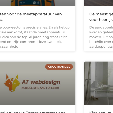
zen voor de meetapparatuur van
De meest ge
ca
voor heerlijk
e bouwsector is precisie alles. En als het op
De aardappelr
cisie aankomt, staat de meetapparatuur
worden geteeld
Leica aan de top. Al jarenlang staat Leica
maken. Dit bo
end om zijn compromisloze kwaliteit,
beschikt over 
rzaamheid
aardappelras
GROOTHANDEL
tel online uw Tempur matras voor
Kies een un