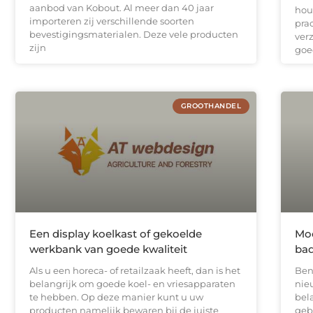
aanbod van Kobout. Al meer dan 40 jaar
hou
importeren zij verschillende soorten
prac
bevestigingsmaterialen. Deze vele producten
ver
zijn
goe
GROOTHANDEL
Een display koelkast of gekoelde
Moo
werkbank van goede kwaliteit
ba
Als u een horeca- of retailzaak heeft, dan is het
Ben
belangrijk om goede koel- en vriesapparaten
nie
te hebben. Op deze manier kunt u uw
bela
producten namelijk bewaren bij de juiste
geb