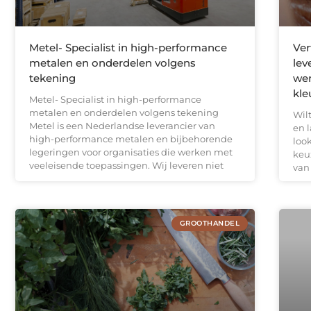
Metel- Specialist in high-performance
Ver
metalen en onderdelen volgens
lev
tekening
wen
kle
Metel- Specialist in high-performance
metalen en onderdelen volgens tekening
Wil
Metel is een Nederlandse leverancier van
en 
high-performance metalen en bijbehorende
loo
legeringen voor organisaties die werken met
keu
veeleisende toepassingen. Wij leveren niet
van
GROOTHANDEL