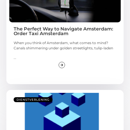
The Perfect Way to Navigate Amsterdam:
Order Taxi Amsterdam
When you think of Amsterdam, what comes to mind?
Canals shimmering under golden streetlights, tulip-laden
...
DIENSTVERLENING