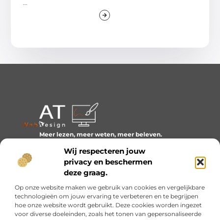
...
Meer lezen, meer weten, meer beleven.
Ontdek een wereld van blogs en artikelen over alles wat
Wij respecteren jouw
het dagelijks leven boeiend maakt.
privacy en beschermen
Bericht categorie
deze graag.
Op onze website maken we gebruik van cookies en vergelijkbare
technologieën om jouw ervaring te verbeteren en te begrijpen
hoe onze website wordt gebruikt. Deze cookies worden ingezet
Onze informatie
voor diverse doeleinden, zoals het tonen van gepersonaliseerde