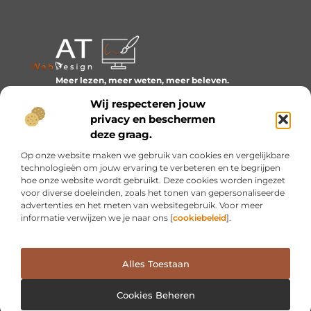
Meer lezen, meer weten, meer beleven.
Ontdek een wereld van blogs en artikelen over alles wat
Wij respecteren jouw
het dagelijks leven boeiend maakt.
privacy en beschermen
Bericht categorie
deze graag.
Op onze website maken we gebruik van cookies en vergelijkbare
technologieën om jouw ervaring te verbeteren en te begrijpen
hoe onze website wordt gebruikt. Deze cookies worden ingezet
Onze informatie
voor diverse doeleinden, zoals het tonen van gepersonaliseerde
advertenties en het meten van websitegebruik. Voor meer
Inkomsten genereren met mijn website: van idee naar resultaat
informatie verwijzen we je naar ons [
cookiebeleid
].
Alles Toestaan
Website index
Cookiebeleid (EU)
@2025 www.at-webdesign.nl. All Right Reserved.
Cookies Beheren