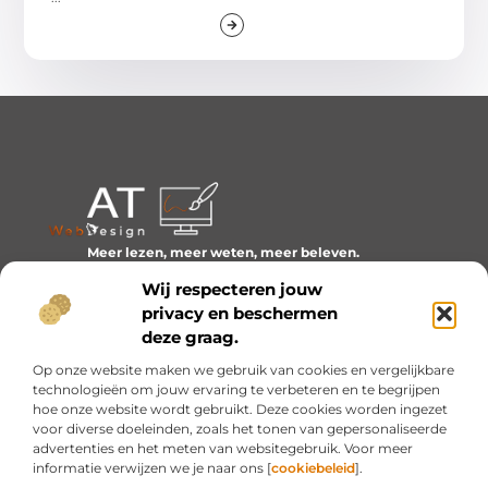
Meer lezen, meer weten, meer beleven.
Ontdek een wereld van blogs en artikelen over alles wat
Wij respecteren jouw
het dagelijks leven boeiend maakt.
privacy en beschermen
Bericht categorie
deze graag.
Op onze website maken we gebruik van cookies en vergelijkbare
technologieën om jouw ervaring te verbeteren en te begrijpen
hoe onze website wordt gebruikt. Deze cookies worden ingezet
Onze informatie
voor diverse doeleinden, zoals het tonen van gepersonaliseerde
advertenties en het meten van websitegebruik. Voor meer
Inkomsten genereren met mijn website: van idee naar resultaat
informatie verwijzen we je naar ons [
cookiebeleid
].