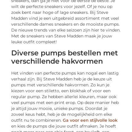
sneakers, dan ga je niet voor de eerste de beste. Je
wilt de perfecte sneakers voor jezelf. Of je nou op
zoek bent naar hoge of lage sneakers. Bij Steve
Madden vind je een uitgebreid assortiment met veel
verschillende dames sneakers en de mooiste pumps.
De nieuwe trends van elke seizoen zijn hier te vinden.
Met de sneakers van Steve Madden maak je jouw
leuke outfit compleet!
Diverse pumps bestellen met
verschillende hakvormen
Het vinden van perfecte pumps kan nogal een lastig
verhaal zijn. Bij Steve Madden heb je de keuze uit
pumps met verschillende hakvormen. Zo kun je
kiezen voor een stiletto, een blokhak of voor een
regular pump. Ze hebben allerlei kleuren, maar ook
veel pumps met een print erop. Op deze manier heb
je altijd jouw mooie, unieke pumps. Doordat je
zoveel keus hebt, heb je de mogelijkheid om elke
outfit nu te combineren.
Ga voor een stijlvolle look
en kies de pumps die jouw outfit afmaken. Je hoeft
nooit meer naar een chic feest, een bruiloft, een