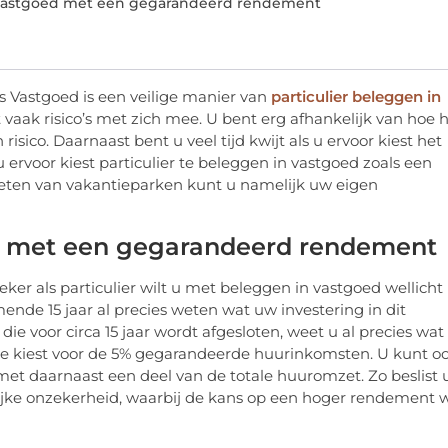
 vastgoed met een gegarandeerd rendement
s Vastgoed is een veilige manier van
particulier beleggen in
vaak risico’s met zich mee. U bent erg afhankelijk van hoe 
isico. Daarnaast bent u veel tijd kwijt als u ervoor kiest het
u ervoor kiest particulier te beleggen in vastgoed zoals een
keten van vakantieparken kunt u namelijk uw eigen
ed met een gegarandeerd rendement
eker als particulier wilt u met beleggen in vastgoed wellicht
mende 15 jaar al precies weten wat uw investering in dit
 voor circa 15 jaar wordt afgesloten, weet u al precies wat
e kiest voor de 5% gegarandeerde huurinkomsten. U kunt o
et daarnaast een deel van de totale huuromzet. Zo beslist 
telijke onzekerheid, waarbij de kans op een hoger rendement 