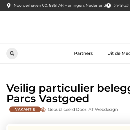
Noorderhaven 00, 8861 AR Harlingen, Nederland
20:36:48
Partners
Uit de Me
Veilig particulier bele
Parcs Vastgoed
Gepubliceerd Door: AT Webdesign
VAKANTIE