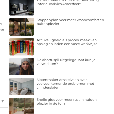
Transformeer uw huis met deskundig
interieuradvies Amersfoort
Stappenplan voor meer wooncomfort en
s.
buitenplezier
eer
Accuveiligheid als proces: maak van
opslag en laden een vaste werkwijze
De abortuspil uitgelegd: wat kun je
verwachten?
Slotenmaker Amstelveen over
veelvoorkomende problemen met
cilindersloten
Snelle gids voor meer rust in huis en
▼
plezier in de tuin