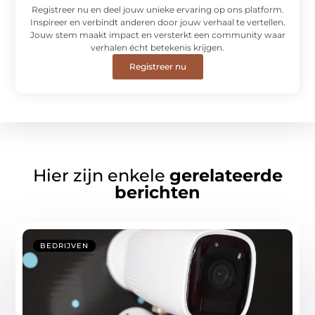
Registreer nu en deel jouw unieke ervaring op ons platform.
Inspireer en verbindt anderen door jouw verhaal te vertellen.
Jouw stem maakt impact en versterkt een community waar
verhalen écht betekenis krijgen.
Registreer nu
Hier zijn enkele
gerelateerde
berichten
BEDRIJVEN