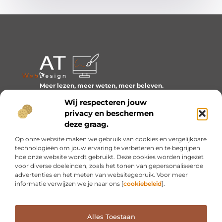
Meer lezen, meer weten, meer beleven.
Ontdek een wereld van blogs en artikelen over alles wat
Wij respecteren jouw
het dagelijks leven boeiend maakt.
privacy en beschermen
Bericht categorie
deze graag.
Op onze website maken we gebruik van cookies en vergelijkbare
technologieën om jouw ervaring te verbeteren en te begrijpen
hoe onze website wordt gebruikt. Deze cookies worden ingezet
Onze informatie
voor diverse doeleinden, zoals het tonen van gepersonaliseerde
advertenties en het meten van websitegebruik. Voor meer
Inkomsten genereren met mijn website: van idee naar resultaat
informatie verwijzen we je naar ons [
cookiebeleid
].
Alles Toestaan
Website index
Cookiebeleid (EU)