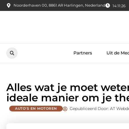
Noorderhaven 00, 8861 AR Harlingen, Nederland
14:11:28
Partners
Uit de Me
Alles wat je moet wete
ideale manier om je t
Gepubliceerd Door: AT Webd
AUTO'S EN MOTOREN