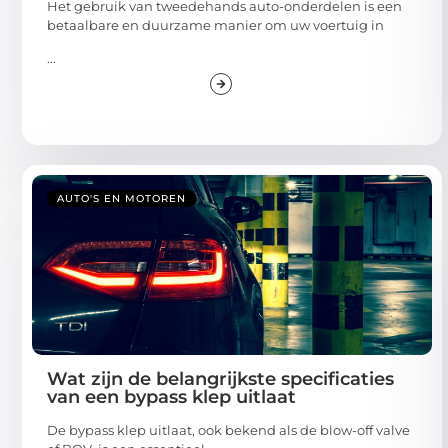
Het gebruik van tweedehands auto-onderdelen is een
betaalbare en duurzame manier om uw voertuig in
...
AUTO'S EN MOTOREN
Wat zijn de belangrijkste specificaties
van een bypass klep uitlaat
De bypass klep uitlaat, ook bekend als de blow-off valve