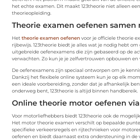
het echte examen. Dit maakt 123theorie niet alleen e
theorieopleiding.
Theorie examen oefenen samen m
Het
theorie examen oefenen
voor je officiele theorie
rijbewijs. 123theorie biedt je alles wat je nodig hebt 
uitgebreide oefenexamens die zijn gebaseerd op de actu
verwachten. Zo kun je je zelfvertrouwen opbouwen en 
De oefenexamens zijn speciaal ontworpen om je kennis 
Dankzij het flexibele online systeem kun je op elk mo
een ideale voorbereiding, zonder dat je afhankelijk bent 
onderweg bent, 123theorie is altijd binnen handbereik.
Online theorie motor oefenen via
Voor motorliefhebbers biedt 123theorie ook de mogeli
Het motor theorie examen verschilt op bepaalde punten
specifieke verkeersregels en rijtechnieken voor motor
oefenen en biedt daarnaast extra ondersteuning in de v