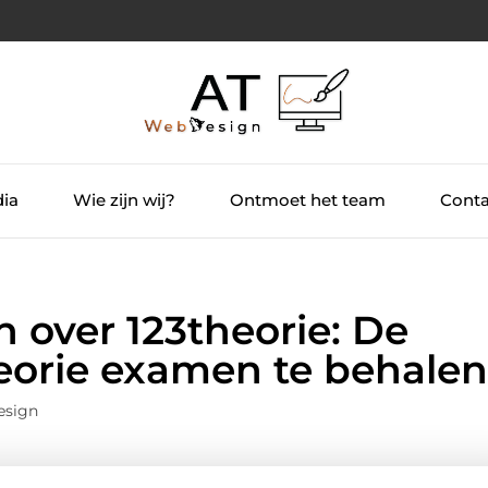
dia
Wie zijn wij?
Ontmoet het team
Conta
n over 123theorie: De
heorie examen te behalen
esign