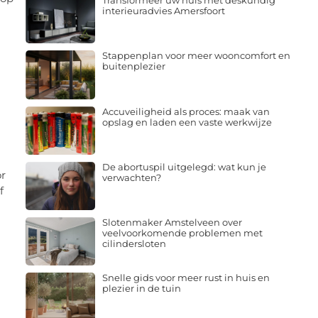
Transformeer uw huis met deskundig
interieuradvies Amersfoort
Stappenplan voor meer wooncomfort en
buitenplezier
Accuveiligheid als proces: maak van
opslag en laden een vaste werkwijze
De abortuspil uitgelegd: wat kun je
or
verwachten?
f
Slotenmaker Amstelveen over
veelvoorkomende problemen met
cilindersloten
Snelle gids voor meer rust in huis en
plezier in de tuin