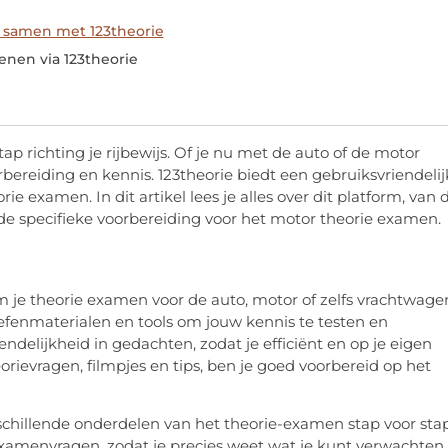
 samen met 123theorie
enen via 123theorie
ap richting je rijbewijs. Of je nu met de auto of de motor
bereiding en kennis. 123theorie biedt een gebruiksvriendelij
e examen. In dit artikel lees je alles over dit platform, van 
e specifieke voorbereiding voor het motor theorie examen.
om je theorie examen voor de auto, motor of zelfs vrachtwage
oefenmaterialen en tools om jouw kennis te testen en
delijkheid in gedachten, zodat je efficiënt en op je eigen
rievragen, filmpjes en tips, ben je goed voorbereid op het
chillende onderdelen van het theorie-examen stap voor sta
examenvragen, zodat je precies weet wat je kunt verwachten