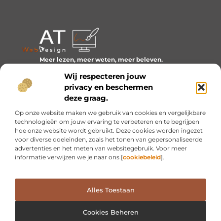
Meer lezen, meer weten, meer beleven.
Ontdek een wereld van blogs en artikelen over alles wat
Wij respecteren jouw
het dagelijks leven boeiend maakt.
privacy en beschermen
Bericht categorie
deze graag.
Op onze website maken we gebruik van cookies en vergelijkbare
technologieën om jouw ervaring te verbeteren en te begrijpen
hoe onze website wordt gebruikt. Deze cookies worden ingezet
Onze informatie
voor diverse doeleinden, zoals het tonen van gepersonaliseerde
advertenties en het meten van websitegebruik. Voor meer
Inkomsten genereren met mijn website: van idee naar resultaat
informatie verwijzen we je naar ons [
cookiebeleid
].
Alles Toestaan
Website index
Cookiebeleid (EU)
@2025 www.at-webdesign.nl. All Right Reserved.
Cookies Beheren