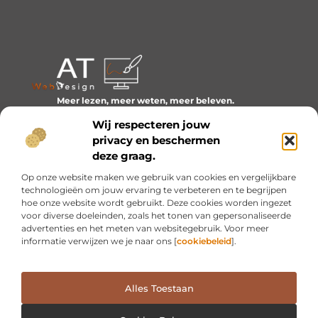
Meer lezen, meer weten, meer beleven.
Ontdek een wereld van blogs en artikelen over alles wat
Wij respecteren jouw
het dagelijks leven boeiend maakt.
privacy en beschermen
Bericht categorie
deze graag.
Op onze website maken we gebruik van cookies en vergelijkbare
technologieën om jouw ervaring te verbeteren en te begrijpen
hoe onze website wordt gebruikt. Deze cookies worden ingezet
Onze informatie
voor diverse doeleinden, zoals het tonen van gepersonaliseerde
advertenties en het meten van websitegebruik. Voor meer
Inkomsten genereren met mijn website: van idee naar resultaat
informatie verwijzen we je naar ons [
cookiebeleid
].
Alles Toestaan
Website index
Cookiebeleid (EU)
@2025 www.at-webdesign.nl. All Right Reserved.