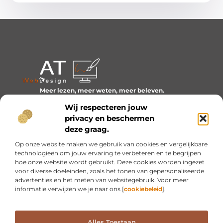
Meer lezen, meer weten, meer beleven.
Ontdek een wereld van blogs en artikelen over alles wat
Wij respecteren jouw
het dagelijks leven boeiend maakt.
privacy en beschermen
Bericht categorie
deze graag.
Op onze website maken we gebruik van cookies en vergelijkbare
technologieën om jouw ervaring te verbeteren en te begrijpen
hoe onze website wordt gebruikt. Deze cookies worden ingezet
Onze informatie
voor diverse doeleinden, zoals het tonen van gepersonaliseerde
advertenties en het meten van websitegebruik. Voor meer
Inkomsten genereren met mijn website: van idee naar resultaat
informatie verwijzen we je naar ons [
cookiebeleid
].
Alles Toestaan