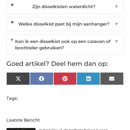
Zijn disselkisten waterdicht?
▼
Welke disselkist past bij mijn aanhanger?
▼
Kan ik een disselkist ook op een caravan of
▼
boottrailer gebruiken?
Goed artikel? Deel hem dan op:
X
Facebook
Pinterest
LinkedIn
Email
(Twitter)
Tags:
Laatste Bericht
Hybrid Cloud: de perfecte balans tussen