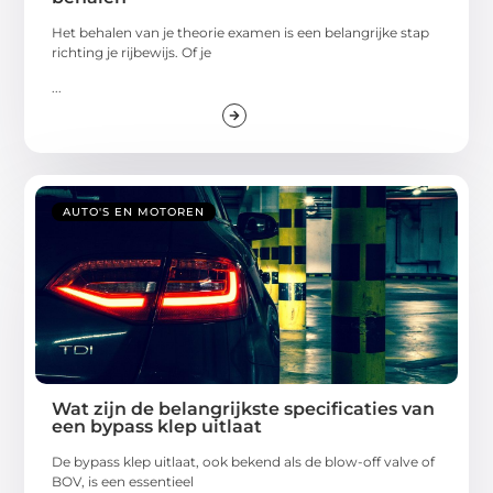
Het behalen van je theorie examen is een belangrijke stap
richting je rijbewijs. Of je
...
AUTO'S EN MOTOREN
Wat zijn de belangrijkste specificaties van
een bypass klep uitlaat
De bypass klep uitlaat, ook bekend als de blow-off valve of
BOV, is een essentieel