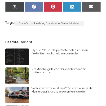
X
Facebook
Pinterest
LinkedIn
Email
(Twitter)
Tags:
App Ontwikkelaar
,
Applicatie Ontwikkelaar
Laatste Bericht
Hybrid Cloud: de perfecte balans tussen
flexibiliteit, veiligheid en controle
Praktische gids voor binnenklimaat en
buitenruimte
Verhuizen zonder stress? Zo voorkom je dat
kleine details grote problemen worden