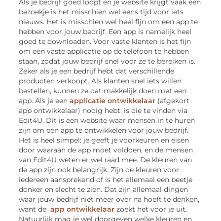
Als je bedrijf goed loopt en je website krijgt vaak een
bezoekje is het misschien wel eens tijd voor iets
nieuws. Het is misschien wel heel fijn om een app te
hebben voor jouw bedrijf. Een app is namelijk heel
goed te downloaden. Voor vaste klanten is het fijn
om een vaste applicatie op de telefoon te hebben
staan, zodat jouw bedrijf snel voor ze te bereiken is.
Zeker als je een bedrijf hebt dat verschillende
producten verkoopt. Als klanten snel iets willen
bestellen, kunnen ze dat makkelijk doen met een
app. Als je een
applicatie ontwikkelaar
(afgekort
app ontwikkelaar) nodig hebt, is die te vinden via
Edit4U. Dit is een website waar mensen in te huren
zijn om een app te ontwikkelen voor jouw bedrijf.
Het is heel simpel: je geeft je voorkeuren en eisen
door waaraan de app moet voldoen, en de mensen
van Edit4U weten er wel raad mee. De kleuren van
de app zijn ook belangrijk. Zijn de kleuren voor
iedereen aansprekend of is het allemaal een beetje
donker en slecht te zien. Dat zijn allemaal dingen
waar jouw bedrijf niet meer over na hoeft te denken,
want de
app ontwikkelaar
zoekt het voor je uit.
Natuurlijk mag je wel doorgeven welke kleuren en