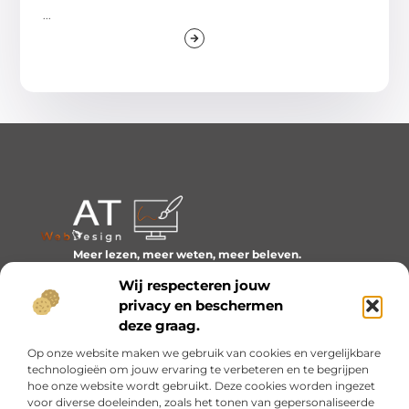
...
Meer lezen, meer weten, meer beleven.
Ontdek een wereld van blogs en artikelen over alles wat
Wij respecteren jouw
het dagelijks leven boeiend maakt.
privacy en beschermen
Bericht categorie
deze graag.
Op onze website maken we gebruik van cookies en vergelijkbare
technologieën om jouw ervaring te verbeteren en te begrijpen
hoe onze website wordt gebruikt. Deze cookies worden ingezet
Onze informatie
voor diverse doeleinden, zoals het tonen van gepersonaliseerde