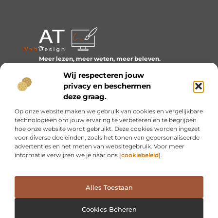
Meer lezen, meer weten, meer beleven.
Ontdek een wereld van blogs en artikelen over alles wat
Wij respecteren jouw
het dagelijks leven boeiend maakt.
privacy en beschermen
Bericht categorie
deze graag.
Op onze website maken we gebruik van cookies en vergelijkbare
technologieën om jouw ervaring te verbeteren en te begrijpen
hoe onze website wordt gebruikt. Deze cookies worden ingezet
Onze informatie
voor diverse doeleinden, zoals het tonen van gepersonaliseerde
advertenties en het meten van websitegebruik. Voor meer
Inkomsten genereren met mijn website: van idee naar resultaat
informatie verwijzen we je naar ons [
cookiebeleid
].
Alles Toestaan
Website index
Cookiebeleid (EU)
@2025 www.at-webdesign.nl. All Right Reserved.
Cookies Beheren