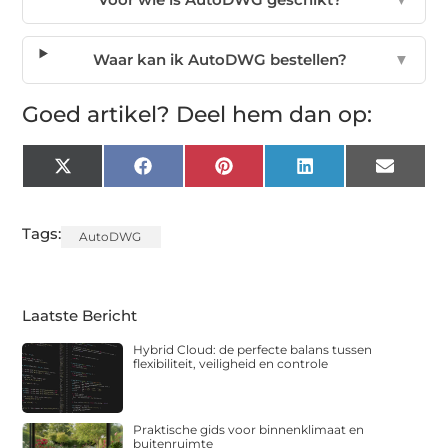
Waar kan ik AutoDWG bestellen?
▼
Goed artikel? Deel hem dan op:
X
Facebook
Pinterest
LinkedIn
Email
(Twitter)
Tags:
AutoDWG
Laatste Bericht
Hybrid Cloud: de perfecte balans tussen
flexibiliteit, veiligheid en controle
Praktische gids voor binnenklimaat en
buitenruimte