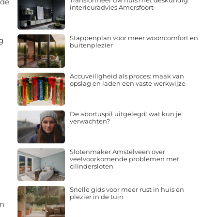
Transformeer uw huis met deskundig
 de
interieuradvies Amersfoort
Stappenplan voor meer wooncomfort en
g
buitenplezier
Accuveiligheid als proces: maak van
opslag en laden een vaste werkwijze
De abortuspil uitgelegd: wat kun je
verwachten?
Slotenmaker Amstelveen over
veelvoorkomende problemen met
cilindersloten
Snelle gids voor meer rust in huis en
plezier in de tuin
en