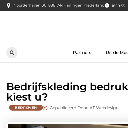
Noorderhaven 00, 8861 AR Harlingen, Nederland
16:19:56
Partners
Uit de Me
Bedrijfskleding bedru
kiest u?
Gepubliceerd Door: AT Webdesign
BEDRIJVEN