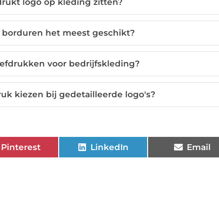
drukt logo op kleding zitten?
s borduren het meest geschikt?
eefdrukken voor bedrijfskleding?
uk kiezen bij gedetailleerde logo's?
Pinterest
LinkedIn
Email