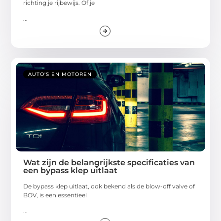
richting je rijbewijs. Of je
...
AUTO'S EN MOTOREN
Wat zijn de belangrijkste specificaties van
een bypass klep uitlaat
De bypass klep uitlaat, ook bekend als de blow-off valve of
BOV, is een essentieel
...