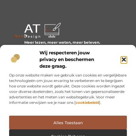
Meer lezen, meer weten, meer beleven.
Ontdek een wereld van blogs en artikelen over alles wat
Wij respecteren jouw
het dagelijks leven boeiend maakt.
privacy en beschermen
Bericht categorie
deze graag.
Op onze website maken we gebruik van cookies en vergelijkbare
technologieën om jouw ervaring te verbeteren en te begrijpen
hoe onze website wordt gebruikt. Deze cookies worden ingezet
Onze informatie
voor diverse doeleinden, zoals het tonen van gepersonaliseerde
advertenties en het meten van websitegebruik. Voor meer
Inkomsten genereren met mijn website: van idee naar resultaat
informatie verwijzen we je naar ons [
cookiebeleid
].
Alles Toestaan
Website index
Cookiebeleid (EU)
@2025 www.at-webdesign.nl. All Right Reserved.