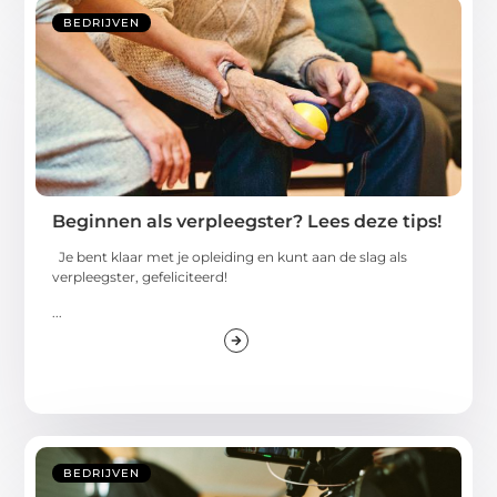
BEDRIJVEN
Beginnen als verpleegster? Lees deze tips!
Je bent klaar met je opleiding en kunt aan de slag als
verpleegster, gefeliciteerd!
...
BEDRIJVEN